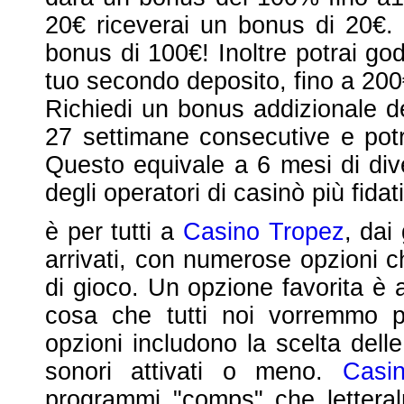
20€ riceverai un bonus di 20€. 
bonus di 100€! Inoltre potrai go
tuo secondo deposito, fino a 200€
Richiedi un bonus addizionale 
27 settimane consecutive e potr
Questo equivale a 6 mesi di di
degli operatori di casinò più fidati
è per tutti a
Casino Tropez
, dai
arrivati, con numerose opzioni c
di gioco. Un opzione favorita è ab
cosa che tutti noi vorremmo po
opzioni includono la scelta delle
sonori attivati o meno.
Casi
programmi "comps" che letteral